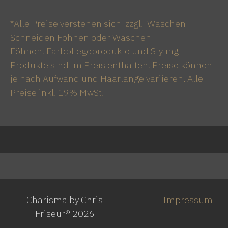
*Alle Preise verstehen sich zzgl. Waschen
Schneiden Föhnen oder Waschen
Föhnen. Farbpflegeprodukte und Styling
Produkte sind im Preis enthalten. Preise können
je nach Aufwand und Haarlänge variieren. Alle
Preise inkl. 19% MwSt.
Christos
Vicky
Koni
Paralikidis
Zafiroudi
Dopa
Alexandra
Antonia
Paralikidou
Laß
Charisma by Chris
Impressum
Friseur® 2026